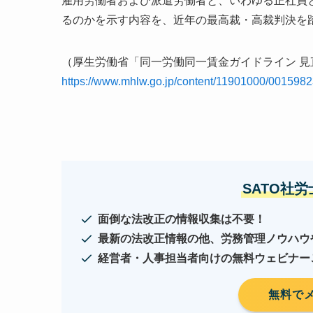
雇用労働者および派遣労働者と、いわゆる正社員
るのかを示す内容を、近年の最高裁・高裁判決を
（厚生労働省「同一労働同一賃金ガイドライン 見
https://www.mhlw.go.jp/content/11901000/0015982
SATO社
面倒な法改正の情報収集は不要！
最新の法改正情報の他、労務管理ノウハウ
経営者・人事担当者向けの無料ウェビナー
無料で