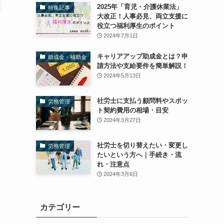
2025年「育児・介護休業法」
特集記事
大改正！人事必見、両立支援に
役立つ福利厚生のポイント
2024年7月1日
キャリアアップ助成金とは？申
助成金・補助金
請方法や支給要件を簡単解説！
2024年5月13日
社労士に支払う顧問料やスポッ
労務管理
ト契約費用の相場・目安
2024年3月27日
社労士を切り替えたい・変更し
労務管理
たいという方へ｜手続き・流
れ・注意点
2024年3月6日
カテゴリー