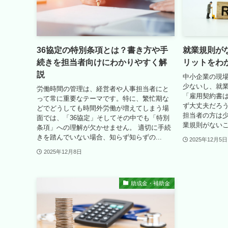
36協定の特別条項とは？書き方や手
就業規則が
続きを担当者向けにわかりやすく解
リットをわ
説
中小企業の現
少ないし、就
労働時間の管理は、経営者や人事担当者にと
「雇用契約書
って常に重要なテーマです。特に、繁忙期な
ず大丈夫だろ
どでどうしても時間外労働が増えてしまう場
担当者の方は少
面では、「36協定」そしてその中でも「特別
業規則がないこ
条項」への理解が欠かせません。 適切に手続
きを踏んでいない場合、知らず知らずの...
2025年12月5日
2025年12月8日
助成金・補助金