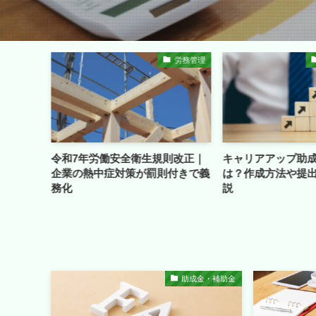
労務管理
助成金・補助金
規則改正｜
キャリアアップ助成金の計画書と
副業で民泊を始め
則付きで義
は？作成方法や提出の注意点を解
意点
説
助成金・補助金