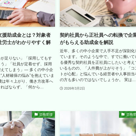
支援助成金とは？対象者
契約社員から正社員への転換で企
社労士がわかりやすく解
がもらえる助成金を解説
近年、多くの中小企業で人手不足が深刻化
ています。そのような中で、すでに働いて
手が足りない」「採用してもす
る優秀な契約社員を正社員にしたいと考え
まう」「社員が定着せず、採用
いるものの、「人件費が上がりそう」「コ
えてしまう」― 多くの中小企
トが心配」と悩んでいる経営者や人事担当
“人材確保の悩み”を抱えていま
の方も多いのではないでしょうか。 実は...
費は年々上がり、働き方改革へ
ればならず、「何から...
2026年3月2日
労務管理
労務