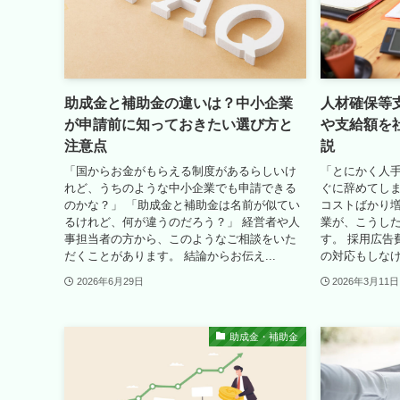
助成金と補助金の違いは？中小企業
人材確保等
が申請前に知っておきたい選び方と
や支給額を
注意点
説
「国からお金がもらえる制度があるらしいけ
「とにかく人
れど、うちのような中小企業でも申請できる
ぐに辞めてし
のかな？」 「助成金と補助金は名前が似てい
コストばかり増
るけれど、何が違うのだろう？」 経営者や人
業が、こうした
事担当者の方から、このようなご相談をいた
す。 採用広告
だくことがあります。 結論からお伝え...
の対応もしなけ
2026年6月29日
2026年3月11日
助成金・補助金