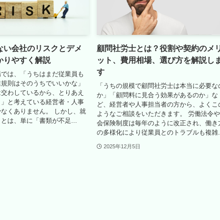
ない会社のリスクとデメ
顧問社労士とは？役割や契約のメ
かりやすく解説
ット、費用相場、選び方を解説し
す
場では、「うちはまだ従業員も
業規則はそのうちでいいかな」
「うちの規模で顧問社労士は本当に必要な
は交わしているから、とりあえ
か」「顧問料に見合う効果があるのか」な
う」と考えている経営者・人事
ど、経営者や人事担当者の方から、よくこ
なくありません。 しかし、就
ようなご相談をいただきます。 労働法令
とは、単に「書類が不足...
会保険制度は毎年のように改正され、働き
の多様化により従業員とのトラブルも複雑..
2025年12月5日