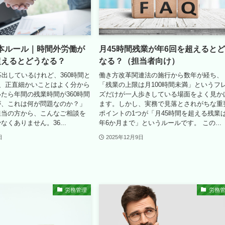
基本ルール｜時間外労働が
月45時間残業が年6回を超えると
超えるとどうなる？
なる？（担当者向け）
応出しているけれど、360時間と
働き方改革関連法の施行から数年が経ち、
か、正直細かいことはよく分から
「残業の上限は月100時間未満」というフ
たら年間の残業時間が360時間
ズだけが一人歩きしている場面をよく見か
が、これは何が問題なのか？」
ます。しかし、実務で見落とされがちな重
担当の方から、こんなご相談を
ポイントの1つが「月45時間を超える残業
くありません。36...
年6か月まで」というルールです。 この...
日
2025年12月9日
労務管理
労務