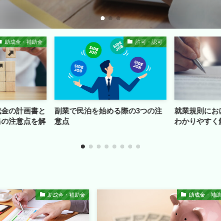
許可・認可
労務管理
る際の3つの注
就業規則における休日の定め方を
「退職は3
わかりやすく解説（記載例）
る」という
効？
助成金・補助金
助成金・補