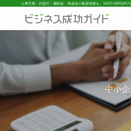
人事労務・許認可・補助金・助成金の最新情報を、SATO-GROUP
中小企
中小企
中小企