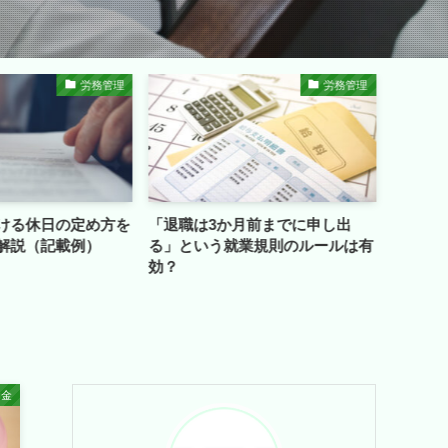
労務管理
労務管理
か月前までに申し出
月45時間残業が年6回を超えると
民泊の
就業規則のルールは有
どうなる？（担当者向け）
士が
助金