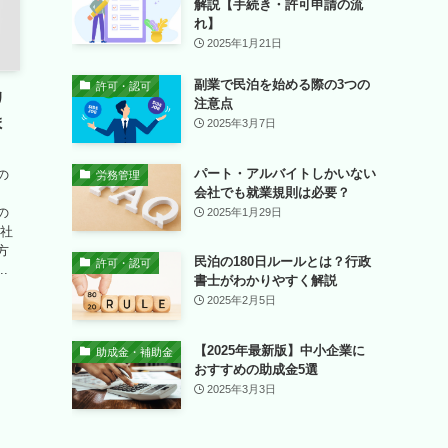
解説【手続き・許可申請の流
れ】
2025年1月21日
副業で民泊を始める際の3つの
許可・認可
リ
注意点
ま
2025年3月7日
パート・アルバイトしかいない
の
労務管理
会社でも就業規則は必要？
の
2025年1月29日
や社
方
民泊の180日ルールとは？行政
許可・認可
.
書士がわかりやすく解説
2025年2月5日
【2025年最新版】中小企業に
助成金・補助金
おすすめの助成金5選
2025年3月3日