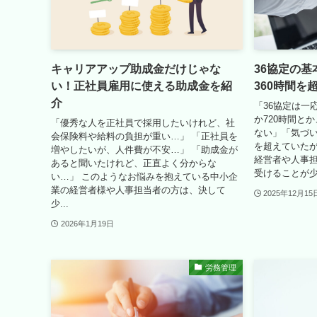
キャリアアップ助成金だけじゃな
36協定の
い！正社員雇用に使える助成金を紹
360時間を
介
「36協定は一
か720時間と
「優秀な人を正社員で採用したいけれど、社
ない」「気づい
会保険料や給料の負担が重い…」 「正社員を
を超えていた
増やしたいが、人件費が不安…」 「助成金が
経営者や人事
あると聞いたけれど、正直よく分からな
受けることが少な
い…」 このようなお悩みを抱えている中小企
業の経営者様や人事担当者の方は、決して
2025年12月15
少...
2026年1月19日
労務管理